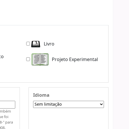
Livro
co
Projeto Experimental
Idioma
também
e foi
8-" para
008.